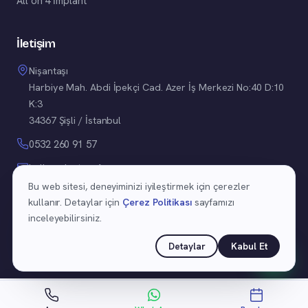
All on 4 İmplant
İletişim
Nişantaşı
Harbiye Mah. Abdi İpekçi Cad. Azer İş Merkezi No:40 D:10
K:3
34367 Şişli / İstanbul
0532 260 91 57
hello@doctorafra.com
Bu web sitesi, deneyiminizi iyileştirmek için çerezler
kullanır. Detaylar için
Çerez Politikası
sayfamızı
inceleyebilirsiniz.
©
2026
Uzm. Dr. Afra Eda Karadayı Yüzükcü. Tüm hakları saklıdır.
Detaylar
Kabul Et
Gizlilik Politikası
·
Çerez Politikası