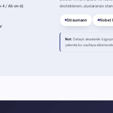
desteklenen, uluslararası stand
n-4 / All-on-6)
Straumann
Nobel 
ar
Not:
Detaylı akademik özgeçmiş 
yakında bu sayfaya eklenecekt