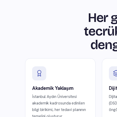
Her g
tecrü
denge
Akademik Yaklaşım
Diji
İstanbul Aydın Üniversitesi
Dijit
akademik kadrosunda edinilen
(DSD
bilgi birikimi, her tedavi planının
öngö
temelini oluşturur.