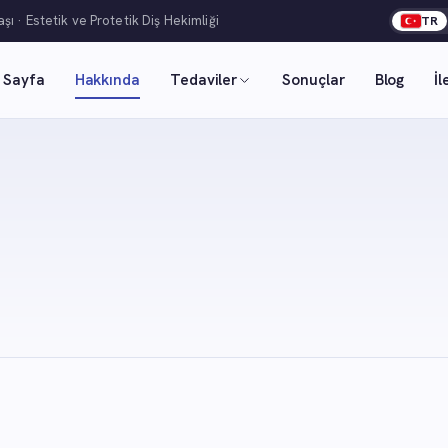
şı · Estetik ve Protetik Diş Hekimliği
TR
 Sayfa
Hakkında
Tedaviler
Sonuçlar
Blog
İl