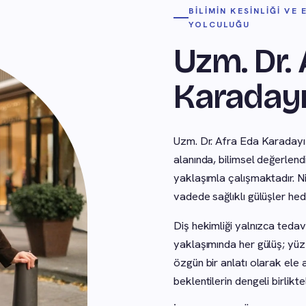
BILIMIN KESINLIĞI VE
YOLCULUĞU
Uzm. Dr. 
Karaday
Uzm. Dr. Afra Eda Karadayı 
alanında, bilimsel değerlendi
yaklaşımla çalışmaktadır. Ni
vadede sağlıklı gülüşler hed
Diş hekimliği yalnızca tedav
yaklaşımında her gülüş; yüz 
özgün bir anlatı olarak ele alı
beklentilerin dengeli birlikte