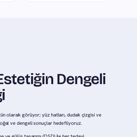
Estetiğin Dengeli
i
ün olarak görüyor; yüz hatları, dudak çizgisi ve
doğal ve dengeli sonuçlar hedefliyoruz.
e ve gülüş tasarımı (DSD) ile her tedavi