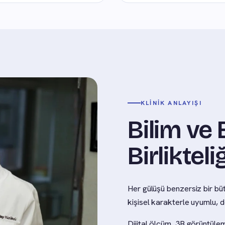
KLINIK ANLAYIŞI
Bilim ve 
Birlikteliğ
Her gülüşü benzersiz bir büt
kişisel karakterle uyumlu, 
Dijital ölçüm, 3B görüntülem