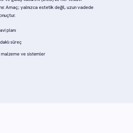
nır. Amaç; yalnızca estetik değil, uzun vadede
onuçtur.
avi planı
daklı süreç
da malzeme ve sistemler