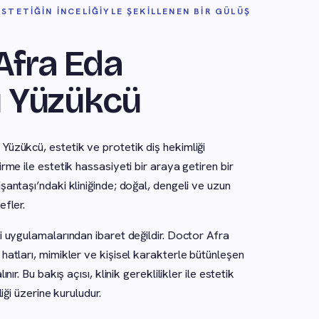
 ESTETIĞIN İNCELIĞIYLE ŞEKILLENEN BIR GÜLÜŞ
Afra Eda
ı Yüzükcü
Yüzükcü, estetik ve protetik diş hekimliği
rme ile estetik hassasiyeti bir araya getiren bir
şantaşı’ndaki kliniğinde; doğal, dengeli ve uzun
efler.
i uygulamalarından ibaret değildir. Doctor Afra
hatları, mimikler ve kişisel karakterle bütünleşen
nır. Bu bakış açısı, klinik gereklilikler ile estetik
liği üzerine kuruludur.