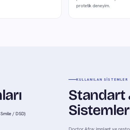
protetik deneyim.
KULLANILAN SISTEMLER
ları
Standart 
Sistemler
d Smile / DSD)
Doctor Afra; implant ve restor