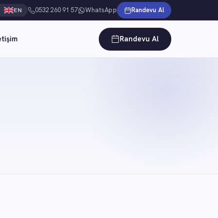
0532 260 91 57
WhatsApp
Randevu Al
EN
etişim
Randevu Al