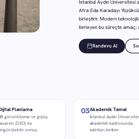
İstanbul Aydın Üniversites
Afra Eda Karadayı Yüzükcü, 
birleştirir. Modern teknolojil
ilerleyen bu süreçte amaç; ö
Randevu Al
So
Dijital Planlama
Akademik Temel
03
3B görüntüleme ve gülüş
İstanbul Aydın Üniversites
tasarımı (DSD) ile
akademik kadrosunda
öngörülebilir sonuç
edinilen birikim