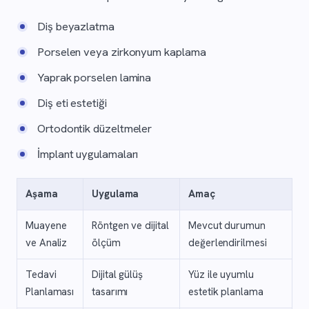
Diş beyazlatma
Porselen veya zirkonyum kaplama
Yaprak porselen lamina
Diş eti estetiği
Ortodontik düzeltmeler
İmplant uygulamaları
Aşama
Uygulama
Amaç
Muayene
Röntgen ve dijital
Mevcut durumun
ve Analiz
ölçüm
değerlendirilmesi
Tedavi
Dijital gülüş
Yüz ile uyumlu
Planlaması
tasarımı
estetik planlama