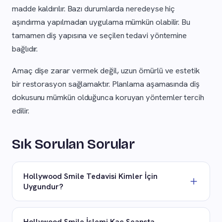
madde kaldırılır. Bazı durumlarda neredeyse hiç
aşındırma yapılmadan uygulama mümkün olabilir. Bu
tamamen diş yapısına ve seçilen tedavi yöntemine
bağlıdır.
Amaç dişe zarar vermek değil, uzun ömürlü ve estetik
bir restorasyon sağlamaktır. Planlama aşamasında diş
dokusunu mümkün olduğunca koruyan yöntemler tercih
edilir.
Sık Sorulan Sorular
Hollywood Smile Tedavisi Kimler İçin
Uygundur?
Dişlerinde renk farklılıkları, kırık, aşınma veya
düzensizlik bulunan yetişkinler için uygundur. Diş ve
Hollywood Smile İşlemi Kaç Seansta