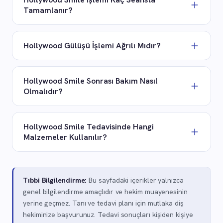
diş eti sağlığı tedavi öncesinde değerlendirilmelidir.
Tamamlanır?
Tedavi süresi, hastanın ihtiyaçlarına göre değişir.
Genellikle ölçü alma, diş hazırlığı ve kaplamaların
Hollywood Gülüşü İşlemi Ağrılı Mıdır?
uygulanması aşamalarıyla birkaç seansta tamamlanır.
Tedavi lokal anestezi altında yapılır, işlem sırasında
ağrı hissedilmez. İşlem sonrası kısa süreli hassasiyet
Hollywood Smile Sonrası Bakım Nasıl
olabilir ancak günlük yaşamı etkilemez.
Olmalıdır?
Düzenli fırçalama, diş ipi kullanımı ve altı aylık diş
hekimi kontrolleri kaplamaların ömrünü uzatır. Sert
Hollywood Smile Tedavisinde Hangi
yiyeceklerden kaçınmak ve ağız hijyenine dikkat
Malzemeler Kullanılır?
etmek önemlidir.
Genellikle porselen ve zirkonyum kaplamalar tercih
edilir. Bazı durumlarda diş beyazlatma, bonding veya
Tıbbi Bilgilendirme:
Bu sayfadaki içerikler yalnızca
estetik dolgu teknikleri de tedavi planına dahil
genel bilgilendirme amaçlıdır ve hekim muayenesinin
edilebilir.
yerine geçmez. Tanı ve tedavi planı için mutlaka diş
hekiminize başvurunuz. Tedavi sonuçları kişiden kişiye