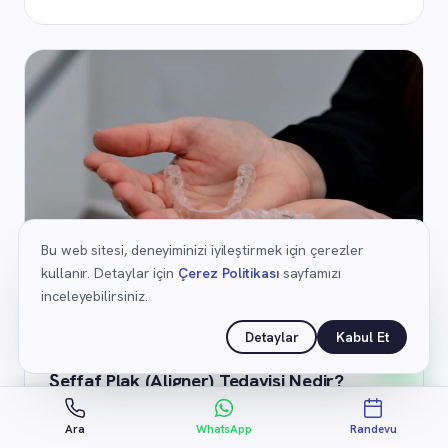
Bu web sitesi, deneyiminizi iyileştirmek için çerezler
kullanır. Detaylar için
Çerez Politikası
sayfamızı
inceleyebilirsiniz.
Detaylar
Kabul Et
ORTODONTI
Şeffaf Plak (Aligner) Tedavisi Nedir?
Kimler İçin Uygundur?
Şeffaf plak (aligner) tedavisinin çalışma prensibini,
Ara
WhatsApp
Randevu