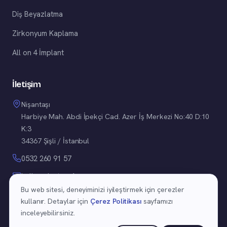
Diş Beyazlatma
Zirkonyum Kaplama
All on 4 İmplant
İletişim
Nişantaşı
Harbiye Mah. Abdi İpekçi Cad. Azer İş Merkezi No:40 D:10
K:3
34367 Şişli / İstanbul
0532 260 91 57
hello@doctorafra.com
Bu web sitesi, deneyiminizi iyileştirmek için çerezler
kullanır. Detaylar için
Çerez Politikası
sayfamızı
inceleyebilirsiniz.
©
2026
Uzm. Dr. Afra Eda Karadayı Yüzükcü. Tüm hakları saklıdır.