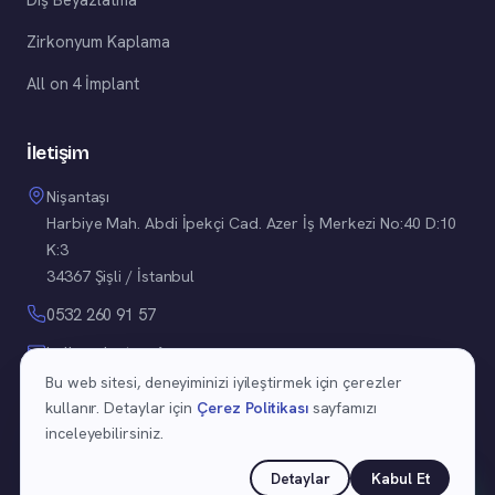
Zirkonyum Kaplama
All on 4 İmplant
İletişim
Nişantaşı
Harbiye Mah. Abdi İpekçi Cad. Azer İş Merkezi No:40 D:10
K:3
34367 Şişli / İstanbul
0532 260 91 57
hello@doctorafra.com
Bu web sitesi, deneyiminizi iyileştirmek için çerezler
kullanır. Detaylar için
Çerez Politikası
sayfamızı
inceleyebilirsiniz.
©
2026
Uzm. Dr. Afra Eda Karadayı Yüzükcü. Tüm hakları saklıdır.
Detaylar
Kabul Et
Gizlilik Politikası
·
Çerez Politikası