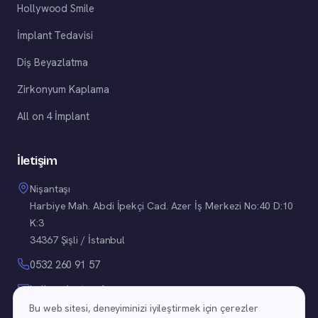
Hollywood Smile
İmplant Tedavisi
Diş Beyazlatma
Zirkonyum Kaplama
All on 4 İmplant
İletişim
Nişantaşı
Harbiye Mah. Abdi İpekçi Cad. Azer İş Merkezi No:40 D:10
K:3
34367 Şişli / İstanbul
0532 260 91 57
hello@doctorafra.com
Bu web sitesi, deneyiminizi iyileştirmek için çerezler